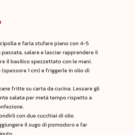
o
cipolla e farla stufare piano con 4-5
la passata, salare e lasciar rapprendere il
ire il basilico spezzettato con le mani.
(spessore 1 cm) e friggerle in olio di
ane fritte su carta da cucina. Lessare gli
lente salata per metà tempo rispetto a
onfezione.
condirli con due cucchiai di olio
aggiungere il sugo di pomodoro e far
inuto.