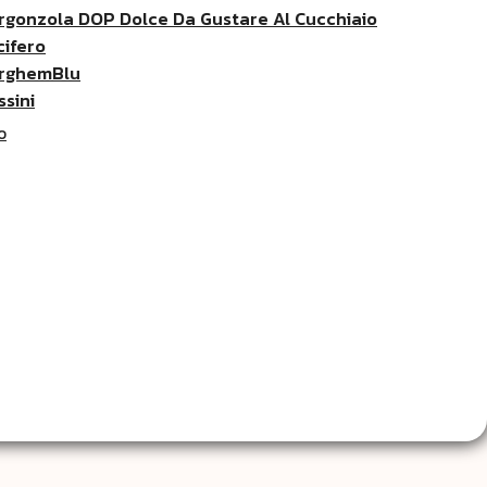
rgonzola DOP Dolce Da Gustare Al Cucchiaio
cifero
rghemBlu
ssini
O