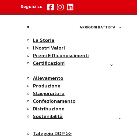
Seguici su
ARRIGONI BATTISTA
La Storia
I Nostri Valori
Premi E Riconoscimenti
Certificazioni
LA FILIERA
Allevamento
Produzione
Stagionatura
Confezionamento
Distribuzione
Sostenibilità
I NOSTRI FORMAGGI
Taleggio DOP >>