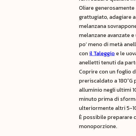
Oliare generosamente 
grattugiato, adagiare al
melanzana sovrapponen
melanzane avanzate e un
po’ meno di metà anell
con
il Taleggio
e le uov
anelletti tenuti da pa
Coprire con un foglio d
preriscaldato a 180°G p
alluminio negli ultimi 
minuto prima di sformar
ulteriormente altri 5-1
È possibile preparare q
monoporzione.