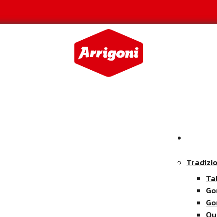
Tradizio
Ta
Go
Go
Qu