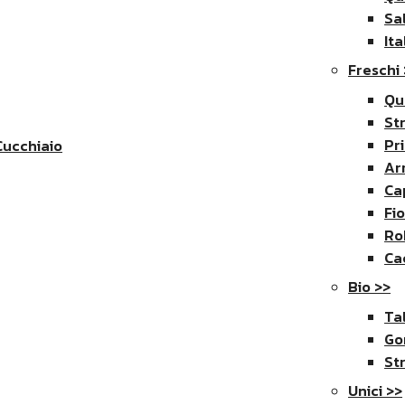
Sa
Ita
Freschi
Qu
St
Pr
Cucchiaio
Ar
Ca
Fi
Ro
Ca
Bio >>
Ta
Go
St
Unici >>