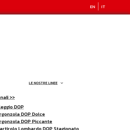
EN
IT
LE NOSTRE LINEE
nali >>
leggio DOP
rgonzola DOP Dolce
rgonzola DOP Piccante
artirolo Lombardo DOP Stagionato