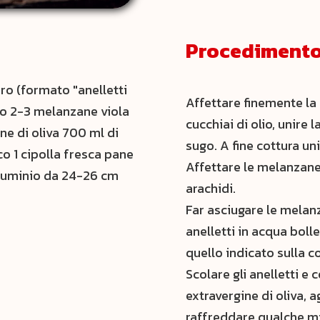
Procediment
ro (formato "anelletti
Affettare finemente la 
Bio 2-3 melanzane viola
cucchiai di olio, unire 
ine di oliva 700 ml di
sugo. A fine cottura un
o 1 cipolla fresca pane
Affettare le melanzane 
alluminio da 24-26 cm
arachidi.
Far asciugare le melanz
anelletti in acqua bol
quello indicato sulla c
Scolare gli anelletti e 
extravergine di oliva, 
raffreddare qualche m