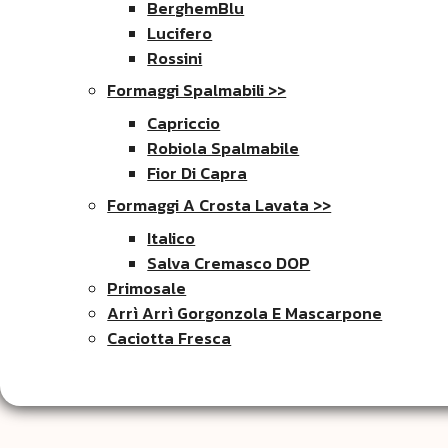
BerghemBlu
Lucifero
Rossini
Formaggi Spalmabili >>
Capriccio
Robiola Spalmabile
Fior Di Capra
Formaggi A Crosta Lavata >>
Italico
Salva Cremasco DOP
Primosale
Arrì Arrì Gorgonzola E Mascarpone
Caciotta Fresca
FORMAGGI DOP