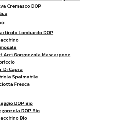
lva Cremasco DOP
lico
 >>
artirolo Lombardo DOP
racchino
imosale
rì Arrì Gorgonzola Mascarpone
priccio
or Di Capra
biola Spalmabile
ciotta Fresca
leggio DOP Bio
rgonzola DOP Bio
racchino Bio