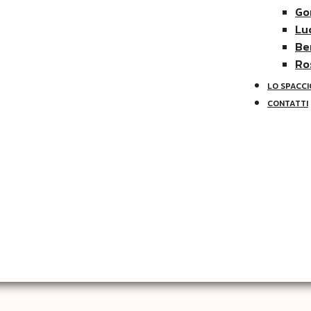
Go
Lu
Be
Ro
RICETTE
LO SPACCI
CONTATTI