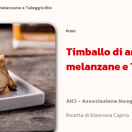
 melanzane e Taleggio Bio
Primi
Timballo di a
melanzane e 
AICI – Associazione Inseg
Ricetta di Eleonora Caprio