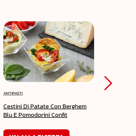
ANTIPASTI
SECOND
Cestini Di Patate Con Berghem
Bacca
Blu E Pomodorini Confit
Blu