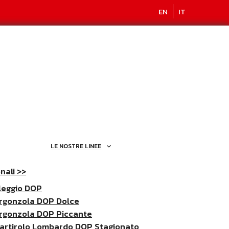
EN
IT
LE NOSTRE LINEE
nali >>
leggio DOP
rgonzola DOP Dolce
rgonzola DOP Piccante
artirolo Lombardo DOP Stagionato