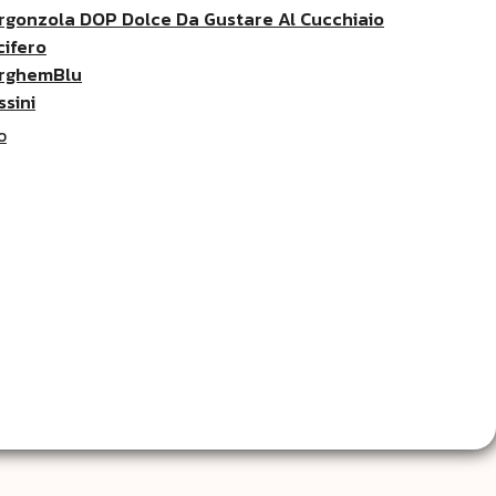
rgonzola DOP Dolce Da Gustare Al Cucchiaio
cifero
rghemBlu
ssini
O