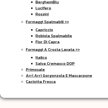
BerghemBlu
Lucifero
Rossini
Formaggi Spalmabili >>
Capriccio
Robiola Spalmabile
Fior Di Capra
Formaggi A Crosta Lavata >>
Italico
Salva Cremasco DOP
Primosale
Arrì Arrì Gorgonzola E Mascarpone
Caciotta Fresca
FORMAGGI DOP