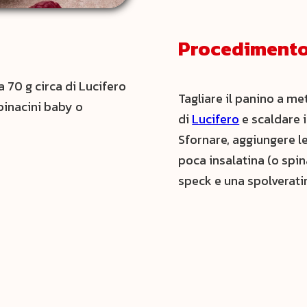
Procediment
a 70 g circa di Lucifero
Tagliare il panino a me
spinacini baby o
di
Lucifero
e scaldare i
Sfornare, aggiungere le
poca insalatina (o spina
speck e una spolverati